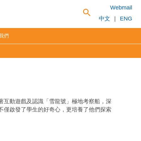
Webmail
search
中文
|
ENG
我們
著互動遊戲及認識「雪龍號」極地考察船，深
不僅啟發了學生的好奇心，更培養了他們探索