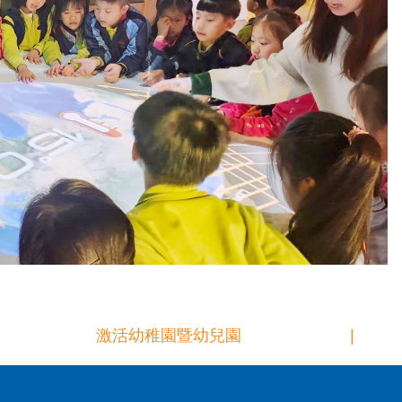
激活幼稚園暨幼兒園
|