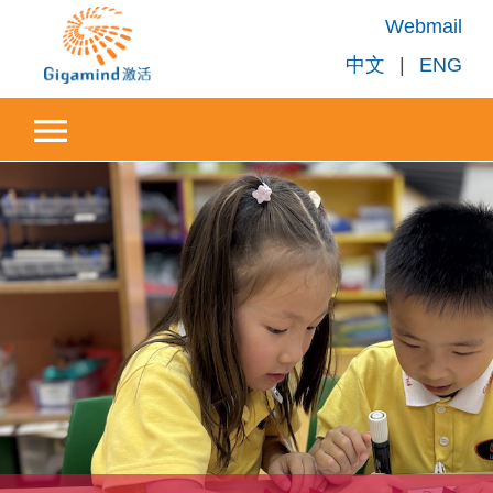
Webmail
中文
|
ENG