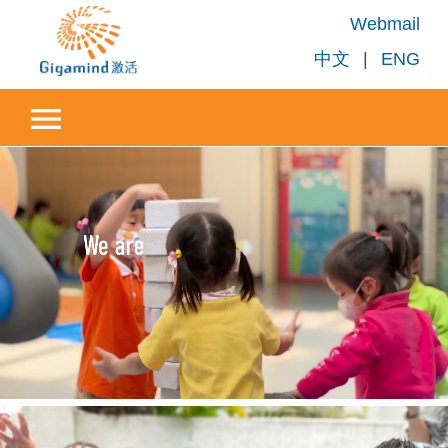
Webmail
中文
|
ENG