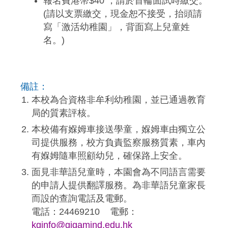
報名費港幣$40 ，請於首輪面試時繳交。
(請以支票繳交，現金恕不接受，抬頭請
寫「激活幼稚園」，背面寫上兒童姓
名。)
備註：
本校為合資格非牟利幼稚園，並已通過教育
局的質素評核。
本校備有媬姆車接送學童，媬姆車由獨立公
司提供服務，校方負責監察服務質素，車內
有媬姆隨車照顧幼兒，確保路上安全。
面見非華語兒童時，本園會為不同語言需要
的申請人提供翻譯服務。為非華語兒童家長
而設的查詢電話及電郵。
電話：24469210 電郵：
kginfo@gigamind.edu.hk