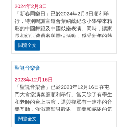
2024年2月3日
「新春同樂日」已於2024年2月3日順利舉
行，特別鳴謝宣道會葉紹蔭紀念小學帶來精
彩的中國舞蹈及中國鼓樂表演。同時，讓家
長和幼兒透過參與攤位活動，感受新年的熱
鬧歡樂的氣氛。
閱覽全文
聖誕音樂會
2023年12月16日
「聖誕音樂會」已於2023年12月16日在屯
門大會堂演奏廳順利舉行。當天除了有學生
和老師的台上表演，還與觀眾有一連串的音
樂互動，洋溢著聖誕歡恩、喜樂和感恩的氣
氛。
閱覽全文